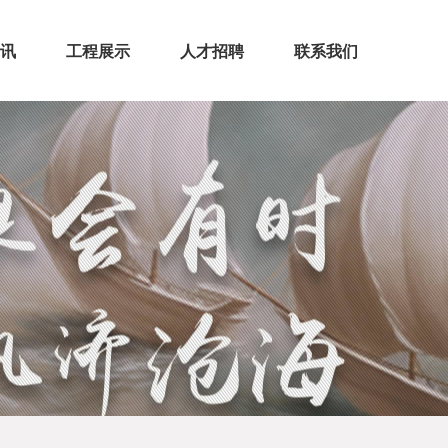
讯
工程展示
人才招聘
联系我们
态
声
房建工程
古建工程
装饰装修
其他工程
>
>
>
>
>
>