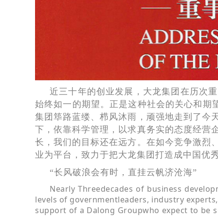
近三十年的创业发展，大龙集团在历次重
始终如一的期望。正是这种社会的关心和期望
集团筚路蓝缕、栉风沐雨，顽强地走到了今
下，依靠科学管理，以求真务实的态度经营
长，我们的目标还在远方。在如今竞争激烈
业为平台，致力于把大龙集团打造成中国优
“长风破浪会有时，直挂云帆济沧海”
Nearly Threedecades of business developm
levels of governmentleaders, industry experts,
support of a Dalong Groupwho expect to be self