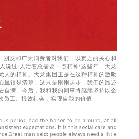
、朋友和广大消费者对我们一以贯之的关心和
人说过:人活着总需要一点精神!这些年，大龙
尤人的精神。大龙集团正是在这种精神的激励
心里很是清楚，这只是刚刚起步，我们的路还
去自满。今后，我和我的同事将继续坚持以企
效员工、报效社会，实现自我的价值。
ous period had the honor to be around, at all
istent expectations. It is this social care and
rce.Great man said: people always need a little