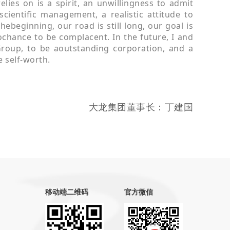
lies on is a spirit, an unwillingness to admit
nscientific management, a realistic attitude to
hebeginning, our road is still long, our goal is
ochance to be complacent. In the future, I and
roup, to be aoutstanding corporation, and a
e self-worth.
大龙集团董事长：丁建国
移动端二维码
官方微信