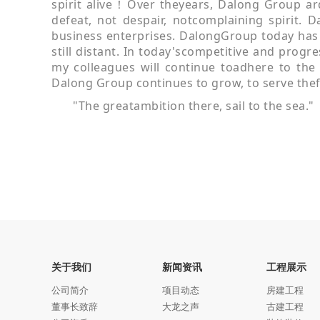
spirit alive！Over theyears, Dalong Group ardu
defeat, not despair, notcomplaining spirit. Da
business enterprises. DalongGroup today has yie
still distant. In today'scompetitive and prog
my colleagues will continue toadhere to th
Dalong Group continues to grow, to
serve thef
"The greatambition there, sail to the sea."
关于我们
新闻资讯
工程展示
公司简介
项目动态
房建工程
董事长致辞
大龙之声
古建工程