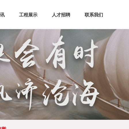
讯
工程展示
人才招聘
联系我们
态
声
房建工程
古建工程
装饰装修
其他工程
>
>
>
>
>
>