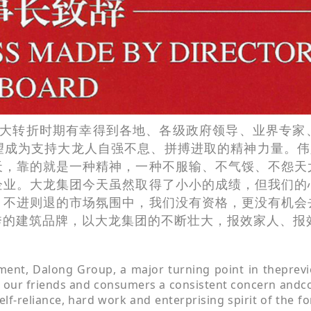
大转折时期有幸得到各地、各级政府领导、业界专家
成为支持大龙人自强不息、拼搏进取的精神力量。伟
天，靠的就是一种精神，一种不服输、不气馁、不怨天
企业。大龙集团今天虽然取得了小小的成绩，但我们的
、不进则退的市场氛围中，我们没有
资格
，更没有机会
秀的建筑品牌，以大龙集团的不断壮大，报效家人、报
ent, Dalong Group, a major turning point in theprevi
 our friends and consumers a consistent concern andcons
-reliance, hard work and enterprising spirit of the fo